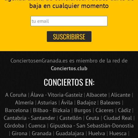
baja en cualquier momento
ConciertosenGranada.es es miembro de la red de
Conciertos.club
CONCIERTOS EN:
A Coruña
|
Álava - Vitoria-Gasteiz
|
Albacete
|
Alicante
|
Almería
|
Asturias
|
Ávila
|
Badajoz
|
Baleares
|
Barcelona
|
Bilbao - Bizkaia
|
Burgos
|
Cáceres
|
Cádiz
|
Cantabria - Santander
|
Castellón
|
Ceuta
|
Ciudad Real
|
Córdoba
|
Cuenca
|
Gipuzkoa - San Sebastián-Donostia
|
Girona
|
Granada
|
Guadalajara
|
Huelva
|
Huesca
|