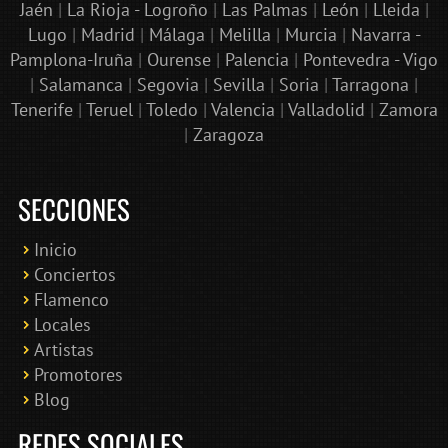
Jaén
|
La Rioja - Logroño
|
Las Palmas
|
León
|
Lleida
|
Lugo
|
Madrid
|
Málaga
|
Melilla
|
Murcia
|
Navarra -
Pamplona-Iruña
|
Ourense
|
Palencia
|
Pontevedra - Vigo
|
Salamanca
|
Segovia
|
Sevilla
|
Soria
|
Tarragona
|
Tenerife
|
Teruel
|
Toledo
|
Valencia
|
Valladolid
|
Zamora
|
Zaragoza
SECCIONES
Inicio
Conciertos
Bololoco · conciertosengranada.es
Flamenco
Online · Te ayudo a encontrar conciertos
Locales
Artistas
Promotores
Blog
REDES SOCIALES