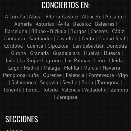
CONCIERTOS EN:
A Coruña
|
Álava - Vitoria-Gasteiz
|
Albacete
|
Alicante
|
Almería
|
Asturias
|
Ávila
|
Badajoz
|
Baleares
|
Barcelona
|
Bilbao - Bizkaia
|
Burgos
|
Cáceres
|
Cádiz
|
Cantabria - Santander
|
Castellón
|
Ceuta
|
Ciudad Real
|
Córdoba
|
Cuenca
|
Gipuzkoa - San Sebastián-Donostia
|
Girona
|
Granada
|
Guadalajara
|
Huelva
|
Huesca
|
Jaén
|
La Rioja - Logroño
|
Las Palmas
|
León
|
Lleida
|
Lugo
|
Madrid
|
Málaga
|
Melilla
|
Murcia
|
Navarra -
Pamplona-Iruña
|
Ourense
|
Palencia
|
Pontevedra - Vigo
|
Salamanca
|
Segovia
|
Sevilla
|
Soria
|
Tarragona
|
Tenerife
|
Teruel
|
Toledo
|
Valencia
|
Valladolid
|
Zamora
|
Zaragoza
SECCIONES
Inicio