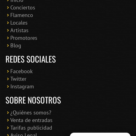
Conciertos
Bololoco · conciertosengranada.es
Flamenco
Online · Te ayudo a encontrar conciertos
Locales
Artistas
Promotores
Blog
REDES SOCIALES
Facebook
Twitter
Instagram
SOBRE NOSOTROS
¿Quiénes somos?
Venta de entradas
Tarifas publicidad
Aviso Legal