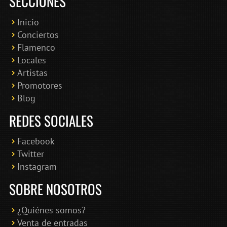
SECCIONES
Inicio
Conciertos
Bololoco · conciertosengranada.es
Flamenco
Online · Te ayudo a encontrar conciertos
Locales
Artistas
Promotores
Blog
REDES SOCIALES
Facebook
Twitter
Instagram
SOBRE NOSOTROS
¿Quiénes somos?
Venta de entradas