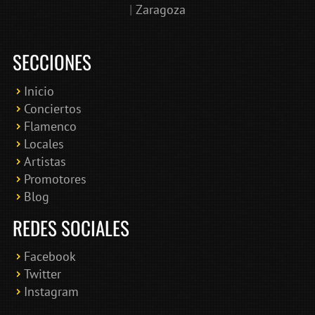
|
Zaragoza
SECCIONES
Inicio
Conciertos
Bololoco · conciertosengranada.es
Flamenco
Online · Te ayudo a encontrar conciertos
Locales
Artistas
Promotores
Blog
REDES SOCIALES
Facebook
Twitter
Instagram