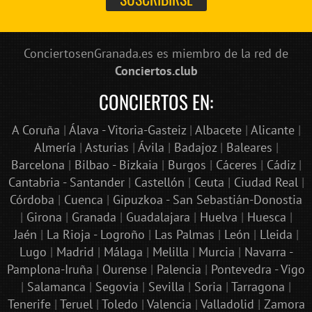
ConciertosenGranada.es es miembro de la red de
Conciertos.club
CONCIERTOS EN:
A Coruña
|
Álava - Vitoria-Gasteiz
|
Albacete
|
Alicante
|
Almería
|
Asturias
|
Ávila
|
Badajoz
|
Baleares
|
Barcelona
|
Bilbao - Bizkaia
|
Burgos
|
Cáceres
|
Cádiz
|
Cantabria - Santander
|
Castellón
|
Ceuta
|
Ciudad Real
|
Córdoba
|
Cuenca
|
Gipuzkoa - San Sebastián-Donostia
|
Girona
|
Granada
|
Guadalajara
|
Huelva
|
Huesca
|
Jaén
|
La Rioja - Logroño
|
Las Palmas
|
León
|
Lleida
|
Lugo
|
Madrid
|
Málaga
|
Melilla
|
Murcia
|
Navarra -
Pamplona-Iruña
|
Ourense
|
Palencia
|
Pontevedra - Vigo
|
Salamanca
|
Segovia
|
Sevilla
|
Soria
|
Tarragona
|
Tenerife
|
Teruel
|
Toledo
|
Valencia
|
Valladolid
|
Zamora