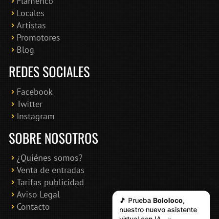
Flamenco
Online · Te ayudo a encontrar conciertos
Locales
Artistas
Promotores
Blog
REDES SOCIALES
Facebook
Twitter
Instagram
SOBRE NOSOTROS
¿Quiénes somos?
Venta de entradas
Tarifas publicidad
Aviso Legal
🎵 Prueba
Bololoco
,
Contacto
nuestro nuevo asistente
virtual con IA