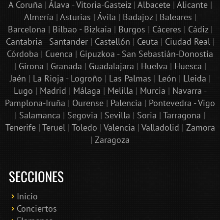
A Coruña
|
Álava - Vitoria-Gasteiz
|
Albacete
|
Alicante
|
Almería
|
Asturias
|
Ávila
|
Badajoz
|
Baleares
|
Barcelona
|
Bilbao - Bizkaia
|
Burgos
|
Cáceres
|
Cádiz
|
Cantabria - Santander
|
Castellón
|
Ceuta
|
Ciudad Real
|
Córdoba
|
Cuenca
|
Gipuzkoa - San Sebastián-Donostia
|
Girona
|
Granada
|
Guadalajara
|
Huelva
|
Huesca
|
Jaén
|
La Rioja - Logroño
|
Las Palmas
|
León
|
Lleida
|
Lugo
|
Madrid
|
Málaga
|
Melilla
|
Murcia
|
Navarra -
Pamplona-Iruña
|
Ourense
|
Palencia
|
Pontevedra - Vigo
|
Salamanca
|
Segovia
|
Sevilla
|
Soria
|
Tarragona
|
Tenerife
|
Teruel
|
Toledo
|
Valencia
|
Valladolid
|
Zamora
|
Zaragoza
SECCIONES
Inicio
Conciertos
Bololoco · conciertosengranada.es