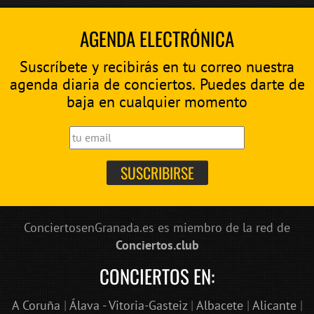
AGENDA ELECTRÓNICA
Suscríbete y recibirás en tu correo nuestra
agenda diaria de conciertos. Puedes darte de
baja en cualquier momento
ConciertosenGranada.es es miembro de la red de
Conciertos.club
CONCIERTOS EN:
A Coruña
|
Álava - Vitoria-Gasteiz
|
Albacete
|
Alicante
|