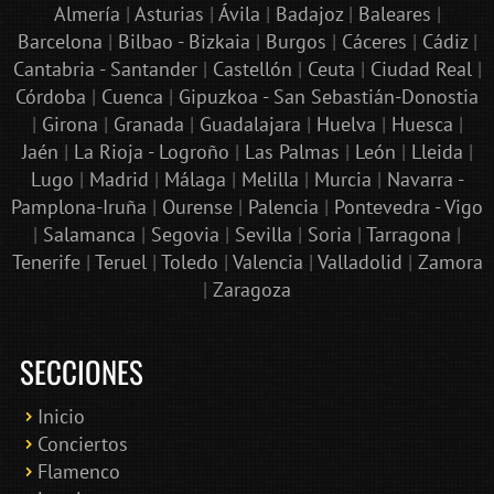
Almería
|
Asturias
|
Ávila
|
Badajoz
|
Baleares
|
Barcelona
|
Bilbao - Bizkaia
|
Burgos
|
Cáceres
|
Cádiz
|
Cantabria - Santander
|
Castellón
|
Ceuta
|
Ciudad Real
|
Córdoba
|
Cuenca
|
Gipuzkoa - San Sebastián-Donostia
|
Girona
|
Granada
|
Guadalajara
|
Huelva
|
Huesca
|
Jaén
|
La Rioja - Logroño
|
Las Palmas
|
León
|
Lleida
|
Lugo
|
Madrid
|
Málaga
|
Melilla
|
Murcia
|
Navarra -
Pamplona-Iruña
|
Ourense
|
Palencia
|
Pontevedra - Vigo
|
Salamanca
|
Segovia
|
Sevilla
|
Soria
|
Tarragona
|
Tenerife
|
Teruel
|
Toledo
|
Valencia
|
Valladolid
|
Zamora
|
Zaragoza
SECCIONES
Inicio
Conciertos
Bololoco · conciertosengranada.es
Flamenco
Online · Te ayudo a encontrar conciertos