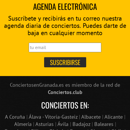
AGENDA ELECTRÓNICA
Suscríbete y recibirás en tu correo nuestra
agenda diaria de conciertos. Puedes darte de
baja en cualquier momento
ConciertosenGranada.es es miembro de la red de
Conciertos.club
CONCIERTOS EN:
A Coruña
|
Álava - Vitoria-Gasteiz
|
Albacete
|
Alicante
|
Almería
|
Asturias
|
Ávila
|
Badajoz
|
Baleares
|