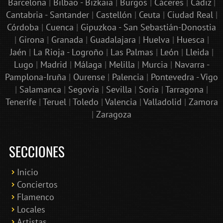
Barcelona
|
Bilbao - Bizkaia
|
Burgos
|
Cáceres
|
Cádiz
|
Cantabria - Santander
|
Castellón
|
Ceuta
|
Ciudad Real
|
Córdoba
|
Cuenca
|
Gipuzkoa - San Sebastián-Donostia
|
Girona
|
Granada
|
Guadalajara
|
Huelva
|
Huesca
|
Jaén
|
La Rioja - Logroño
|
Las Palmas
|
León
|
Lleida
|
Lugo
|
Madrid
|
Málaga
|
Melilla
|
Murcia
|
Navarra -
Pamplona-Iruña
|
Ourense
|
Palencia
|
Pontevedra - Vigo
|
Salamanca
|
Segovia
|
Sevilla
|
Soria
|
Tarragona
|
Tenerife
|
Teruel
|
Toledo
|
Valencia
|
Valladolid
|
Zamora
|
Zaragoza
SECCIONES
Inicio
Conciertos
Bololoco · conciertosengranada.es
Flamenco
Online · Te ayudo a encontrar conciertos
Locales
Artistas