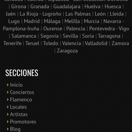
|
Girona
|
Granada
|
Guadalajara
|
Huelva
|
Huesca
|
Jaén
|
La Rioja - Logroño
|
Las Palmas
|
León
|
Lleida
|
Lugo
|
Madrid
|
Málaga
|
Melilla
|
Murcia
|
Navarra -
Pamplona-Iruña
|
Ourense
|
Palencia
|
Pontevedra - Vigo
|
Salamanca
|
Segovia
|
Sevilla
|
Soria
|
Tarragona
|
Tenerife
|
Teruel
|
Toledo
|
Valencia
|
Valladolid
|
Zamora
|
Zaragoza
SECCIONES
Inicio
Conciertos
Bololoco · conciertosengranada.es
Flamenco
Online · Te ayudo a encontrar conciertos
Locales
Artistas
Promotores
Blog