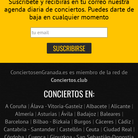
Suscríbete y recibirás en tu correo nuestra
agenda diaria de conciertos. Puedes darte de
baja en cualquier momento
ConciertosenGranada.es es miembro de la red de
Conciertos.club
CONCIERTOS EN:
A Coruña
|
Álava - Vitoria-Gasteiz
|
Albacete
|
Alicante
|
Almería
|
Asturias
|
Ávila
|
Badajoz
|
Baleares
|
Barcelona
|
Bilbao - Bizkaia
|
Burgos
|
Cáceres
|
Cádiz
|
Cantabria - Santander
|
Castellón
|
Ceuta
|
Ciudad Real
|
Córdoba
|
Cuenca
|
Gipuzkoa - San Sebastián-Donostia