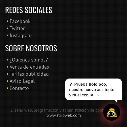
REDES SOCIALES
Facebook
Twitter
Instagram
SOBRE NOSOTROS
¿Quiénes somos?
Venta de entradas
Tarifas publicidad
Aviso Legal
🎵 Prueba
Bololoco
,
Contacto
nuestro nuevo asistente
virtual con IA
✕
Diseño web, programación y administración de contenidos:
www.atrioweb.com