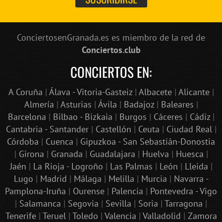
ConciertosenGranada.es es miembro de la red de
Conciertos.club
CONCIERTOS EN:
A Coruña
|
Álava - Vitoria-Gasteiz
|
Albacete
|
Alicante
|
Almería
|
Asturias
|
Ávila
|
Badajoz
|
Baleares
|
Barcelona
|
Bilbao - Bizkaia
|
Burgos
|
Cáceres
|
Cádiz
|
Cantabria - Santander
|
Castellón
|
Ceuta
|
Ciudad Real
|
Córdoba
|
Cuenca
|
Gipuzkoa - San Sebastián-Donostia
|
Girona
|
Granada
|
Guadalajara
|
Huelva
|
Huesca
|
Jaén
|
La Rioja - Logroño
|
Las Palmas
|
León
|
Lleida
|
Lugo
|
Madrid
|
Málaga
|
Melilla
|
Murcia
|
Navarra -
Pamplona-Iruña
|
Ourense
|
Palencia
|
Pontevedra - Vigo
|
Salamanca
|
Segovia
|
Sevilla
|
Soria
|
Tarragona
|
Tenerife
|
Teruel
|
Toledo
|
Valencia
|
Valladolid
|
Zamora