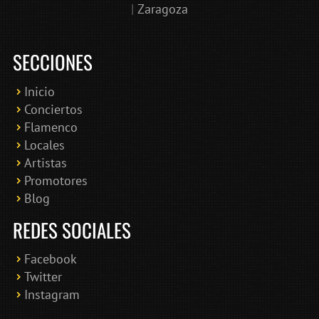
|
Zaragoza
SECCIONES
Inicio
Conciertos
Bololoco · conciertosengranada.es
Flamenco
Online · Te ayudo a encontrar conciertos
Locales
Artistas
Promotores
Blog
REDES SOCIALES
Facebook
Twitter
Instagram