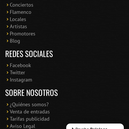
Conciertos
Bololoco · conciertosengranada.es
Flamenco
Online · Te ayudo a encontrar conciertos
Locales
Artistas
Promotores
Blog
REDES SOCIALES
Facebook
Twitter
Instagram
SOBRE NOSOTROS
¿Quiénes somos?
Venta de entradas
Tarifas publicidad
Aviso Legal