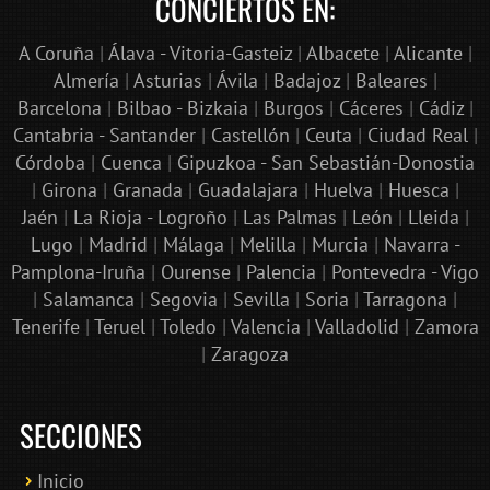
CONCIERTOS EN:
A Coruña
|
Álava - Vitoria-Gasteiz
|
Albacete
|
Alicante
|
Almería
|
Asturias
|
Ávila
|
Badajoz
|
Baleares
|
Barcelona
|
Bilbao - Bizkaia
|
Burgos
|
Cáceres
|
Cádiz
|
Cantabria - Santander
|
Castellón
|
Ceuta
|
Ciudad Real
|
Córdoba
|
Cuenca
|
Gipuzkoa - San Sebastián-Donostia
|
Girona
|
Granada
|
Guadalajara
|
Huelva
|
Huesca
|
Jaén
|
La Rioja - Logroño
|
Las Palmas
|
León
|
Lleida
|
Lugo
|
Madrid
|
Málaga
|
Melilla
|
Murcia
|
Navarra -
Pamplona-Iruña
|
Ourense
|
Palencia
|
Pontevedra - Vigo
|
Salamanca
|
Segovia
|
Sevilla
|
Soria
|
Tarragona
|
Tenerife
|
Teruel
|
Toledo
|
Valencia
|
Valladolid
|
Zamora
|
Zaragoza
SECCIONES
Inicio