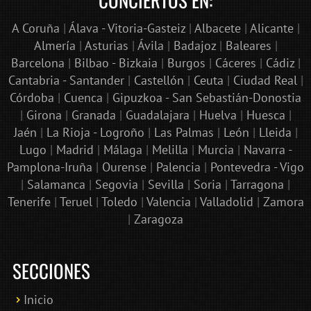
A Coruña
|
Álava - Vitoria-Gasteiz
|
Albacete
|
Alicante
|
Almería
|
Asturias
|
Ávila
|
Badajoz
|
Baleares
|
Barcelona
|
Bilbao - Bizkaia
|
Burgos
|
Cáceres
|
Cádiz
|
Cantabria - Santander
|
Castellón
|
Ceuta
|
Ciudad Real
|
Córdoba
|
Cuenca
|
Gipuzkoa - San Sebastián-Donostia
|
Girona
|
Granada
|
Guadalajara
|
Huelva
|
Huesca
|
Jaén
|
La Rioja - Logroño
|
Las Palmas
|
León
|
Lleida
|
Lugo
|
Madrid
|
Málaga
|
Melilla
|
Murcia
|
Navarra -
Pamplona-Iruña
|
Ourense
|
Palencia
|
Pontevedra - Vigo
|
Salamanca
|
Segovia
|
Sevilla
|
Soria
|
Tarragona
|
Tenerife
|
Teruel
|
Toledo
|
Valencia
|
Valladolid
|
Zamora
|
Zaragoza
SECCIONES
Inicio