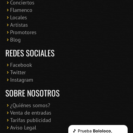
Conciertos
Bololoco · conciertosengranada.es
Flamenco
Online · Te ayudo a encontrar conciertos
Locales
Artistas
Promotores
Blog
REDES SOCIALES
Facebook
Twitter
Instagram
SOBRE NOSOTROS
¿Quiénes somos?
Venta de entradas
Tarifas publicidad
Aviso Legal
🎵 Prueba
Bololoco
,