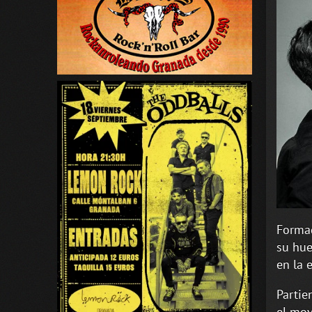
Formad
su hue
en la 
Partie
el mov