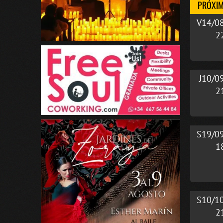
PRÓXIM
V14/0
2
J10/0
2
S19/0
1
S10/1
2