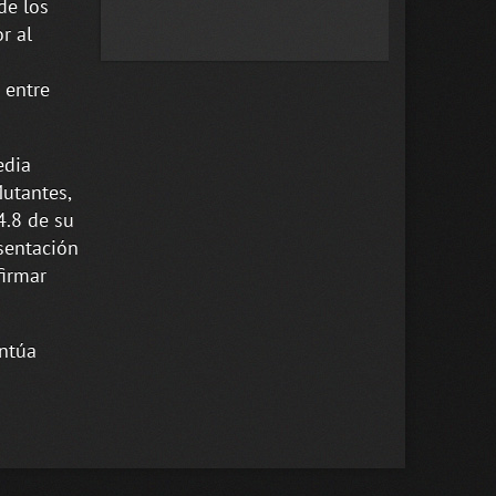
de los
r al
 entre
edia
utantes,
4.8 de su
sentación
firmar
antúa