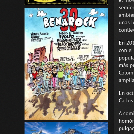
semien
ambien
unas l
conlle
En 201
con el
popula
más pr
Colomb
ampli
En oct
Carlos
A comi
homóni
pulgad