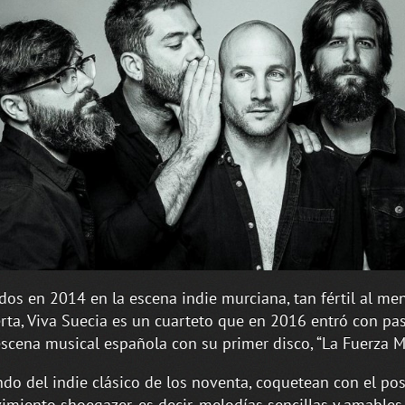
os en 2014 en la escena indie murciana, tan fértil al m
rta, Viva Suecia es un cuarteto que en 2016 entró con pa
escena musical española con su primer disco, “La Fuerza M
ndo del indie clásico de los noventa, coquetean con el pos
imiento shoegazer, es decir, melodías sencillas y amables