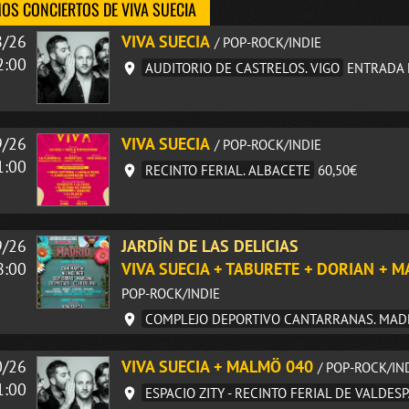
OS CONCIERTOS DE VIVA SUECIA
8/26
VIVA SUECIA
/ POP-ROCK/INDIE
2:00
AUDITORIO DE CASTRELOS. VIGO
ENTRADA 
9/26
VIVA SUECIA
/ POP-ROCK/INDIE
1:00
RECINTO FERIAL. ALBACETE
60,50€
9/26
JARDÍN DE LAS DELICIAS
8:00
VIVA SUECIA + TABURETE + DORIAN + M
POP-ROCK/INDIE
COMPLEJO DEPORTIVO CANTARRANAS. MAD
0/26
VIVA SUECIA + MALMÖ 040
/ POP-ROCK/IN
1:00
ESPACIO ZITY - RECINTO FERIAL DE VALDE