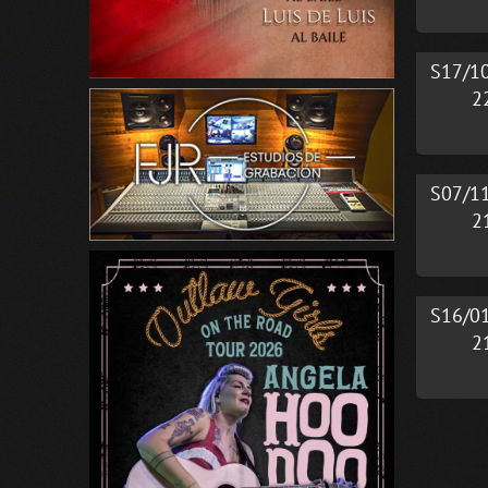
S17/1
2
S07/1
2
S16/0
2