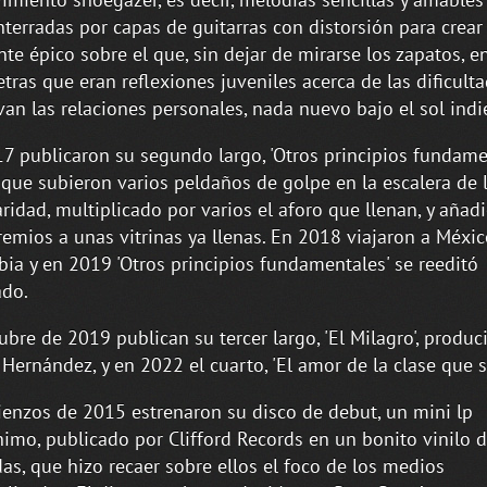
terradas por capas de guitarras con distorsión para crear
te épico sobre el que, sin dejar de mirarse los zapatos, 
etras que eran reflexiones juveniles acerca de las dificult
van las relaciones personales, nada nuevo bajo el sol indi
7 publicaron su segundo largo, 'Otros principios fundamen
 que subieron varios peldaños de golpe en la escalera de 
ridad, multiplicado por varios el aforo que llenan, y añad
emios a unas vitrinas ya llenas. En 2018 viajaron a Méxic
ia y en 2019 'Otros principios fundamentales' se reeditó
ado.
ubre de 2019 publican su tercer largo, 'El Milagro', produc
 Hernández, y en 2022 el cuarto, 'El amor de la clase que s
enzos de 2015 estrenaron su disco de debut, un mini lp
mo, publicado por Clifford Records en un bonito vinilo 
as, que hizo recaer sobre ellos el foco de los medios