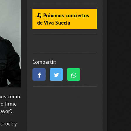
Próximos conciertos
de Viva Suecia
Compartir:
enos como
so firme
ayor”.
t-rock y