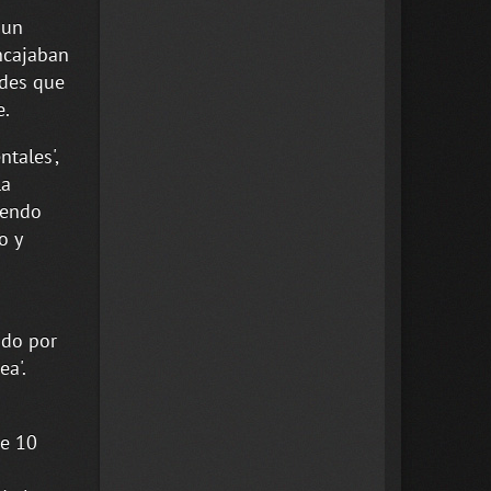
 un
encajaban
ades que
e.
tales',
la
iendo
o y
ido por
ea'.
de 10