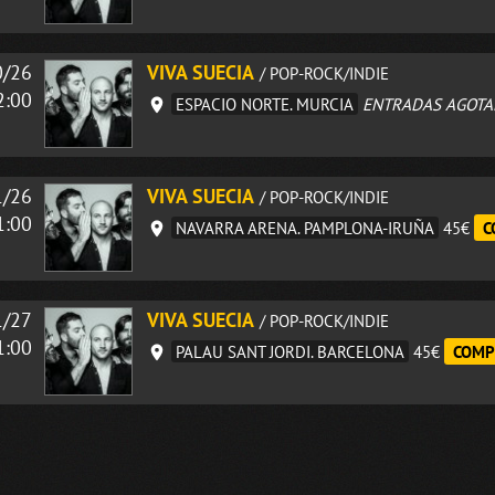
0/26
VIVA SUECIA
/ POP-ROCK/INDIE
2:00
ESPACIO NORTE. MURCIA
ENTRADAS AGOTA
1/26
VIVA SUECIA
/ POP-ROCK/INDIE
1:00
NAVARRA ARENA. PAMPLONA-IRUÑA
45€
C
1/27
VIVA SUECIA
/ POP-ROCK/INDIE
1:00
PALAU SANT JORDI. BARCELONA
45€
COMP