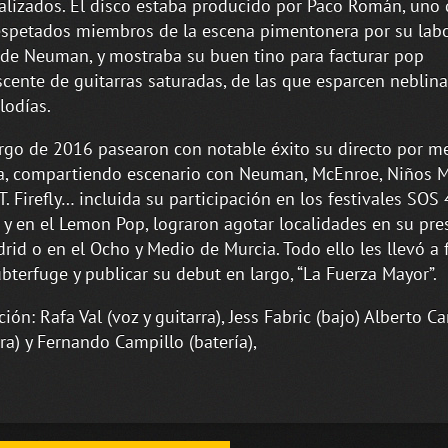
alizados. El disco estaba producido por Paco Román, uno 
spetados miembros de la escena pimentonera por su labo
 de Neuman, y mostraba su buen tino para facturar pop
cente de guitarras saturadas, de las que esparcen neblina
lodías.
argo de 2016 pasearon con notable éxito su directo por m
, compartiendo escenario con Neuman, McEnroe, Niños M
T. Firefly… incluida su participación en los festivales SOS 
 y en el Lemon Pop, lograron agotar localidades en su pre
rid o en el Ocho y Medio de Murcia. Todo ello les llevó a 
bterfuge y publicar su debut en largo, “La Fuerza Mayor”.
ión: Rafa Val (voz y guitarra), Jess Fabric (bajo) Alberto C
rra) y Fernando Campillo (batería),