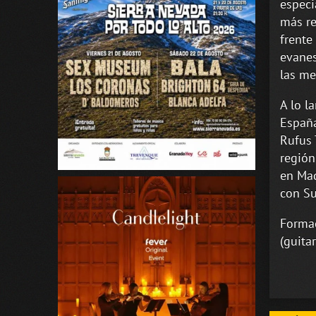
especi
más re
frente
evanes
las me
A lo l
España
Rufus 
región
en Mad
con Su
Formac
(guita