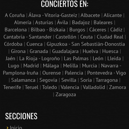
CONCIERTOS EN:
A Coruña
|
Álava - Vitoria-Gasteiz
|
Albacete
|
Alicante
|
Almería
|
Asturias
|
Ávila
|
Badajoz
|
Baleares
|
Barcelona
|
Bilbao - Bizkaia
|
Burgos
|
Cáceres
|
Cádiz
|
Cantabria - Santander
|
Castellón
|
Ceuta
|
Ciudad Real
|
Córdoba
|
Cuenca
|
Gipuzkoa - San Sebastián-Donostia
|
Girona
|
Granada
|
Guadalajara
|
Huelva
|
Huesca
|
Jaén
|
La Rioja - Logroño
|
Las Palmas
|
León
|
Lleida
|
Lugo
|
Madrid
|
Málaga
|
Melilla
|
Murcia
|
Navarra -
Pamplona-Iruña
|
Ourense
|
Palencia
|
Pontevedra - Vigo
|
Salamanca
|
Segovia
|
Sevilla
|
Soria
|
Tarragona
|
Tenerife
|
Teruel
|
Toledo
|
Valencia
|
Valladolid
|
Zamora
|
Zaragoza
SECCIONES
Inicio