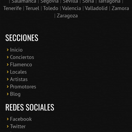
|
Salamanca
|
Segovia
|
Sevilla
|
Soria
|
Tarragona
|
Tenerife
|
Teruel
|
Toledo
|
Valencia
|
Valladolid
|
Zamora
|
Zaragoza
SECCIONES
Inicio
Conciertos
Bololoco · conciertosengranada.es
Flamenco
Online · Te ayudo a encontrar conciertos
Locales
Artistas
Promotores
Blog
REDES SOCIALES
Facebook
Twitter