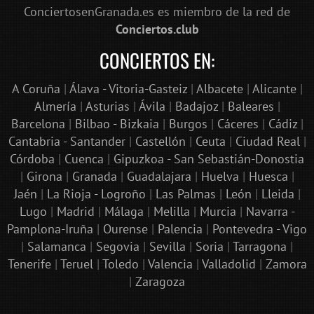
ConciertosenGranada.es es miembro de la red de
Conciertos.club
CONCIERTOS EN:
A Coruña
|
Álava - Vitoria-Gasteiz
|
Albacete
|
Alicante
|
Almería
|
Asturias
|
Ávila
|
Badajoz
|
Baleares
|
Barcelona
|
Bilbao - Bizkaia
|
Burgos
|
Cáceres
|
Cádiz
|
Cantabria - Santander
|
Castellón
|
Ceuta
|
Ciudad Real
|
Córdoba
|
Cuenca
|
Gipuzkoa - San Sebastián-Donostia
|
Girona
|
Granada
|
Guadalajara
|
Huelva
|
Huesca
|
Jaén
|
La Rioja - Logroño
|
Las Palmas
|
León
|
Lleida
|
Lugo
|
Madrid
|
Málaga
|
Melilla
|
Murcia
|
Navarra -
Pamplona-Iruña
|
Ourense
|
Palencia
|
Pontevedra - Vigo
|
Salamanca
|
Segovia
|
Sevilla
|
Soria
|
Tarragona
|
Tenerife
|
Teruel
|
Toledo
|
Valencia
|
Valladolid
|
Zamora
|
Zaragoza