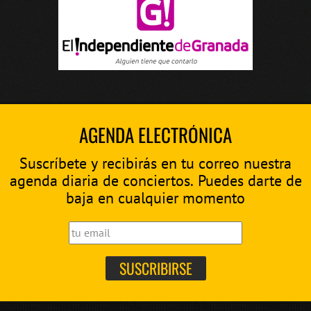
AGENDA ELECTRÓNICA
Suscríbete y recibirás en tu correo nuestra
agenda diaria de conciertos. Puedes darte de
baja en cualquier momento