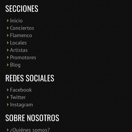
SECCIONES
Inicio
Conciertos
Bololoco · conciertosengranada.es
Flamenco
Online · Te ayudo a encontrar conciertos
Locales
Artistas
Promotores
Blog
REDES SOCIALES
Facebook
Twitter
Instagram
SOBRE NOSOTROS
¿Quiénes somos?