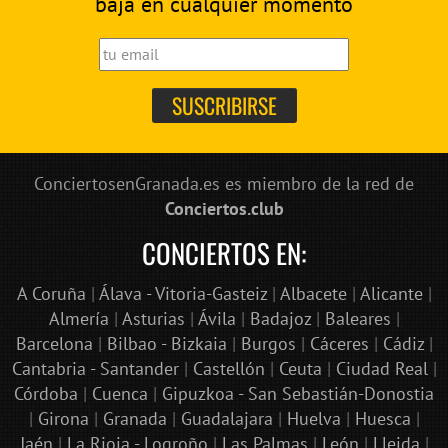
baja en cualquier momento
ConciertosenGranada.es es miembro de la red de
Conciertos.club
CONCIERTOS EN:
A Coruña
|
Álava - Vitoria-Gasteiz
|
Albacete
|
Alicante
|
Almería
|
Asturias
|
Ávila
|
Badajoz
|
Baleares
|
Barcelona
|
Bilbao - Bizkaia
|
Burgos
|
Cáceres
|
Cádiz
|
Cantabria - Santander
|
Castellón
|
Ceuta
|
Ciudad Real
|
Córdoba
|
Cuenca
|
Gipuzkoa - San Sebastián-Donostia
|
Girona
|
Granada
|
Guadalajara
|
Huelva
|
Huesca
|
Jaén
|
La Rioja - Logroño
|
Las Palmas
|
León
|
Lleida
|