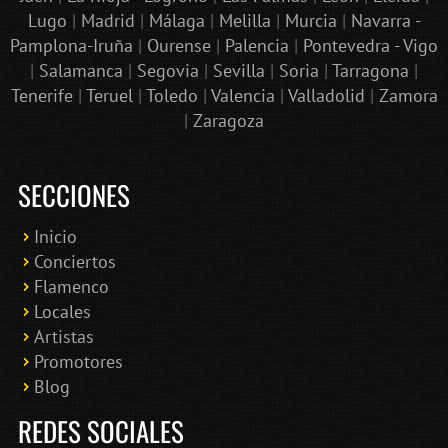
Lugo
|
Madrid
|
Málaga
|
Melilla
|
Murcia
|
Navarra -
Pamplona-Iruña
|
Ourense
|
Palencia
|
Pontevedra - Vigo
|
Salamanca
|
Segovia
|
Sevilla
|
Soria
|
Tarragona
|
Tenerife
|
Teruel
|
Toledo
|
Valencia
|
Valladolid
|
Zamora
|
Zaragoza
SECCIONES
Inicio
Conciertos
Bololoco · conciertosengranada.es
Flamenco
Online · Te ayudo a encontrar conciertos
Locales
Artistas
Promotores
Blog
REDES SOCIALES