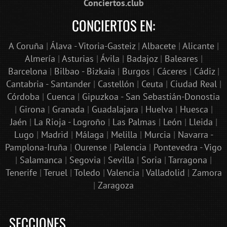
Conciertos.club
CONCIERTOS EN:
A Coruña
|
Álava - Vitoria-Gasteiz
|
Albacete
|
Alicante
|
Almería
|
Asturias
|
Ávila
|
Badajoz
|
Baleares
|
Barcelona
|
Bilbao - Bizkaia
|
Burgos
|
Cáceres
|
Cádiz
|
Cantabria - Santander
|
Castellón
|
Ceuta
|
Ciudad Real
|
Córdoba
|
Cuenca
|
Gipuzkoa - San Sebastián-Donostia
|
Girona
|
Granada
|
Guadalajara
|
Huelva
|
Huesca
|
Jaén
|
La Rioja - Logroño
|
Las Palmas
|
León
|
Lleida
|
Lugo
|
Madrid
|
Málaga
|
Melilla
|
Murcia
|
Navarra -
Pamplona-Iruña
|
Ourense
|
Palencia
|
Pontevedra - Vigo
|
Salamanca
|
Segovia
|
Sevilla
|
Soria
|
Tarragona
|
Tenerife
|
Teruel
|
Toledo
|
Valencia
|
Valladolid
|
Zamora
|
Zaragoza
SECCIONES