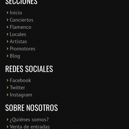
SECCIONES
Inicio
Conciertos
Bololoco · conciertosengranada.es
Flamenco
Online · Te ayudo a encontrar conciertos
Locales
Artistas
Promotores
Blog
REDES SOCIALES
Facebook
Twitter
Instagram
SOBRE NOSOTROS
¿Quiénes somos?
Venta de entradas