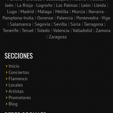
Jaén
|
La Rioja - Logroño
|
Las Palmas
|
León
|
Lleida
|
Lugo
|
Madrid
|
Málaga
|
Melilla
|
Murcia
|
Navarra -
Pamplona-Iruña
|
Ourense
|
Palencia
|
Pontevedra - Vigo
|
Salamanca
|
Segovia
|
Sevilla
|
Soria
|
Tarragona
|
Tenerife
|
Teruel
|
Toledo
|
Valencia
|
Valladolid
|
Zamora
|
Zaragoza
SECCIONES
Inicio
Conciertos
Bololoco · conciertosengranada.es
Flamenco
Online · Te ayudo a encontrar conciertos
Locales
Artistas
Promotores
Blog