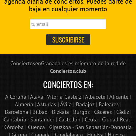
agenda diaria de conciertos. Puedes darte de
baja en cualquier momento
ConciertosenGranada.es es miembro de la red de
Conciertos.club
CONCIERTOS EN:
A Coruña
|
Álava - Vitoria-Gasteiz
|
Albacete
|
Alicante
|
Almería
|
Asturias
|
Ávila
|
Badajoz
|
Baleares
|
Barcelona
|
Bilbao - Bizkaia
|
Burgos
|
Cáceres
|
Cádiz
|
Cantabria - Santander
|
Castellón
|
Ceuta
|
Ciudad Real
|
Córdoba
|
Cuenca
|
Gipuzkoa - San Sebastián-Donostia
|
Girona
|
Granada
|
Guadalajara
|
Huelva
|
Huesca
|