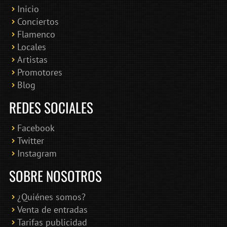
Inicio
Conciertos
Bololoco · conciertosengranada.es
Flamenco
Online · Te ayudo a encontrar conciertos
Locales
Artistas
Promotores
Blog
REDES SOCIALES
Facebook
Twitter
Instagram
SOBRE NOSOTROS
¿Quiénes somos?
Venta de entradas
Tarifas publicidad