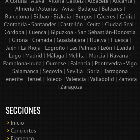
A Coruña
|
Álava - Vitoria-Gasteiz
|
Albacete
|
Alicante
|
Almería
|
Asturias
|
Ávila
|
Badajoz
|
Baleares
|
Barcelona
|
Bilbao - Bizkaia
|
Burgos
|
Cáceres
|
Cádiz
|
Cantabria - Santander
|
Castellón
|
Ceuta
|
Ciudad Real
|
Córdoba
|
Cuenca
|
Gipuzkoa - San Sebastián-Donostia
|
Girona
|
Granada
|
Guadalajara
|
Huelva
|
Huesca
|
Jaén
|
La Rioja - Logroño
|
Las Palmas
|
León
|
Lleida
|
Lugo
|
Madrid
|
Málaga
|
Melilla
|
Murcia
|
Navarra -
Pamplona-Iruña
|
Ourense
|
Palencia
|
Pontevedra - Vigo
|
Salamanca
|
Segovia
|
Sevilla
|
Soria
|
Tarragona
|
Tenerife
|
Teruel
|
Toledo
|
Valencia
|
Valladolid
|
Zamora
|
Zaragoza
SECCIONES
Inicio
Conciertos
Bololoco · conciertosengranada.es
Flamenco
Online · Te ayudo a encontrar conciertos