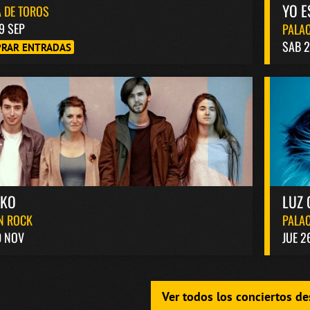
YO E
 DE TOROS
9 SEP
PALAC
SAB 2
RAR ENTRADAS
AKO
LUZ 
N ROCK
PALAC
0 NOV
JUE 2
Ver todos los conciertos d