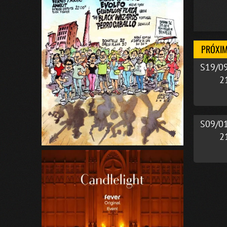
PRÓXIM
S19/0
2
S09/0
2