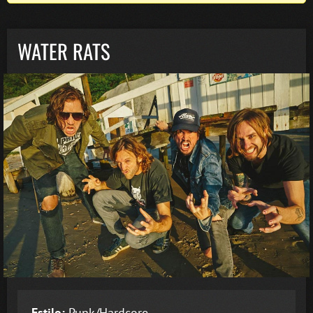
WATER RATS
Estilo:
Punk/Hardcore