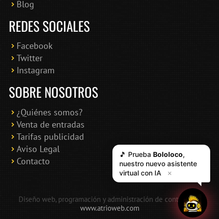
Blog
REDES SOCIALES
Facebook
Twitter
Instagram
SOBRE NOSOTROS
¿Quiénes somos?
Venta de entradas
Tarifas publicidad
Aviso Legal
🎵 Prueba
Bololoco
,
Contacto
nuestro nuevo asistente
virtual con IA
✕
Diseño web, programación y administración de contenidos:
www.atrioweb.com