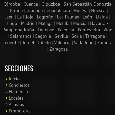
Córdoba
|
Cuenca
|
Gipuzkoa - San Sebastián-Donostia
|
Girona
|
Granada
|
Guadalajara
|
Huelva
|
Huesca
|
Jaén
|
La Rioja - Logroño
|
Las Palmas
|
León
|
Lleida
|
Lugo
|
Madrid
|
Málaga
|
Melilla
|
Murcia
|
Navarra -
Pamplona-Iruña
|
Ourense
|
Palencia
|
Pontevedra - Vigo
|
Salamanca
|
Segovia
|
Sevilla
|
Soria
|
Tarragona
|
Tenerife
|
Teruel
|
Toledo
|
Valencia
|
Valladolid
|
Zamora
|
Zaragoza
SECCIONES
Inicio
Conciertos
Bololoco · conciertosengranada.es
Flamenco
Online · Te ayudo a encontrar conciertos
Locales
Artistas
Promotores