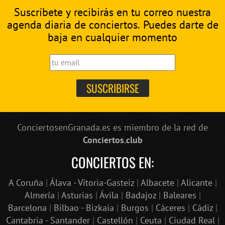
Suscríbete y recibirás en tu correo nuestra
agenda diaria de conciertos. Puedes darte de
baja en cualquier momento
ConciertosenGranada.es es miembro de la red de
Conciertos.club
CONCIERTOS EN:
A Coruña
|
Álava - Vitoria-Gasteiz
|
Albacete
|
Alicante
|
Almería
|
Asturias
|
Ávila
|
Badajoz
|
Baleares
|
Barcelona
|
Bilbao - Bizkaia
|
Burgos
|
Cáceres
|
Cádiz
|
Cantabria - Santander
|
Castellón
|
Ceuta
|
Ciudad Real
|