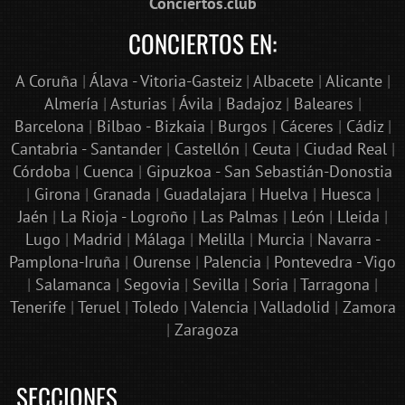
Conciertos.club
CONCIERTOS EN:
A Coruña
|
Álava - Vitoria-Gasteiz
|
Albacete
|
Alicante
|
Almería
|
Asturias
|
Ávila
|
Badajoz
|
Baleares
|
Barcelona
|
Bilbao - Bizkaia
|
Burgos
|
Cáceres
|
Cádiz
|
Cantabria - Santander
|
Castellón
|
Ceuta
|
Ciudad Real
|
Córdoba
|
Cuenca
|
Gipuzkoa - San Sebastián-Donostia
|
Girona
|
Granada
|
Guadalajara
|
Huelva
|
Huesca
|
Jaén
|
La Rioja - Logroño
|
Las Palmas
|
León
|
Lleida
|
Lugo
|
Madrid
|
Málaga
|
Melilla
|
Murcia
|
Navarra -
Pamplona-Iruña
|
Ourense
|
Palencia
|
Pontevedra - Vigo
|
Salamanca
|
Segovia
|
Sevilla
|
Soria
|
Tarragona
|
Tenerife
|
Teruel
|
Toledo
|
Valencia
|
Valladolid
|
Zamora
|
Zaragoza
SECCIONES