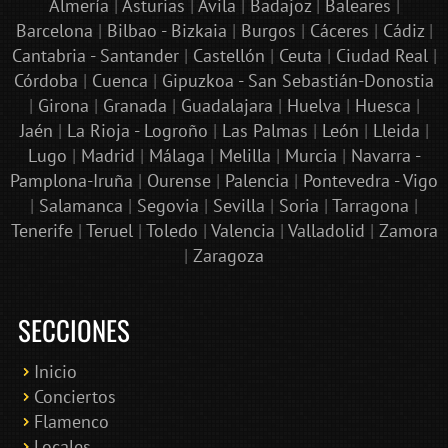
Almería
|
Asturias
|
Ávila
|
Badajoz
|
Baleares
|
Barcelona
|
Bilbao - Bizkaia
|
Burgos
|
Cáceres
|
Cádiz
|
Cantabria - Santander
|
Castellón
|
Ceuta
|
Ciudad Real
|
Córdoba
|
Cuenca
|
Gipuzkoa - San Sebastián-Donostia
|
Girona
|
Granada
|
Guadalajara
|
Huelva
|
Huesca
|
Jaén
|
La Rioja - Logroño
|
Las Palmas
|
León
|
Lleida
|
Lugo
|
Madrid
|
Málaga
|
Melilla
|
Murcia
|
Navarra -
Pamplona-Iruña
|
Ourense
|
Palencia
|
Pontevedra - Vigo
|
Salamanca
|
Segovia
|
Sevilla
|
Soria
|
Tarragona
|
Tenerife
|
Teruel
|
Toledo
|
Valencia
|
Valladolid
|
Zamora
|
Zaragoza
SECCIONES
Inicio
Conciertos
Bololoco · conciertosengranada.es
Flamenco
Online · Te ayudo a encontrar conciertos
Locales