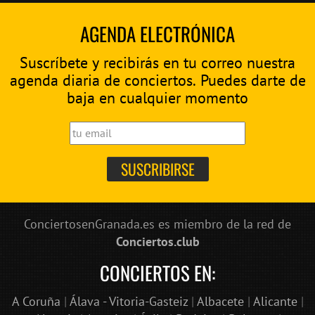
AGENDA ELECTRÓNICA
Suscríbete y recibirás en tu correo nuestra
agenda diaria de conciertos. Puedes darte de
baja en cualquier momento
ConciertosenGranada.es es miembro de la red de
Conciertos.club
CONCIERTOS EN:
A Coruña
|
Álava - Vitoria-Gasteiz
|
Albacete
|
Alicante
|