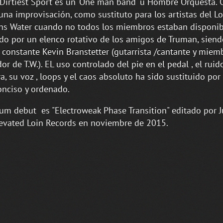
Dirtiest Sport es un 'One man band' u Hombre Orquesta.
na improvisación, como sustituto para los artistas del Lo
s Water cuando no todos los miembros estaban disponib
o por un elenco rotativo de los amigos de Truman, siend
 constante Kevin Branstetter (gutarrista /cantante y miem
or de T.W.). EL uso controlado del pie en el pedal , el ruid
ra, su voz , loops y el caos absoluto ha sido sustituido por
nciso y ordenado.
um debut es "Electroweak Phase Transition" editado por J
evated Loin Records en noviembre de 2015.