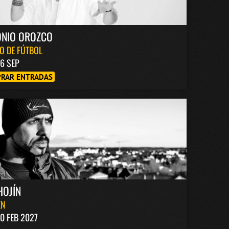
ONIO OROZCO
O DE FÚTBOL
6 SEP
RAR ENTRADAS
HOJÍN
EN
0 FEB 2027