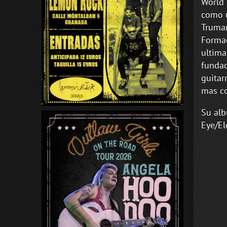
World 
como u
Truman
Formad
ultima
fundad
guitar
mas co
Su alb
Eye/El