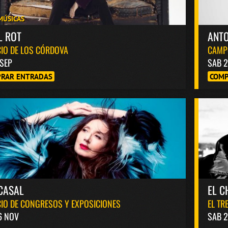
MÚSICAS
L ROT
ANT
IO DE LOS CÓRDOVA
CAMP
 SEP
SAB 2
RAR ENTRADAS
COMP
CASAL
EL C
IO DE CONGRESOS Y EXPOSICIONES
EL TR
6 NOV
SAB 2