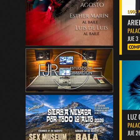
1001 
ARIE
PALAC
JUE 3
COMP
LUZ 
PALAC
JUE 2