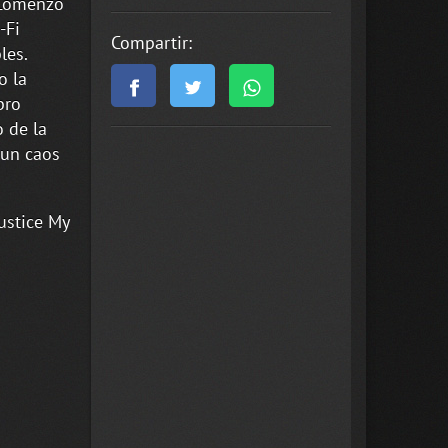
 Comenzó
-Fi
Compartir:
les.
o la
bro
o de la
 un caos
ustice My