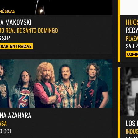
MÚSICAS
KA MAKOVSKI
HIJO
RECY
TO REAL DE SANTO DOMINGO
6 SEP
PLAZA
SAB 2
RAR ENTRADAS
COMP
INA AZAHARA
LOS 
ASA
0 OCT
INDUS