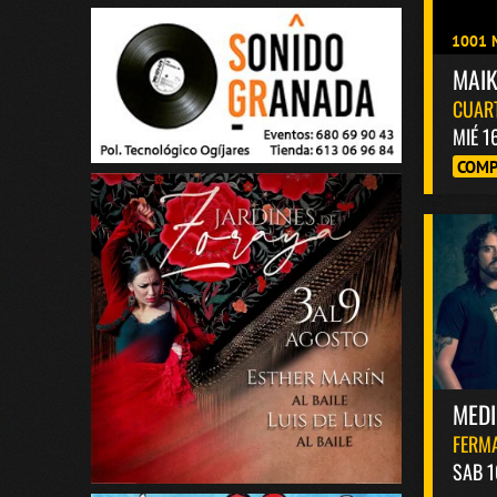
1001 
MAI
CUAR
MIÉ 1
COMP
MED
FERM
SAB 1