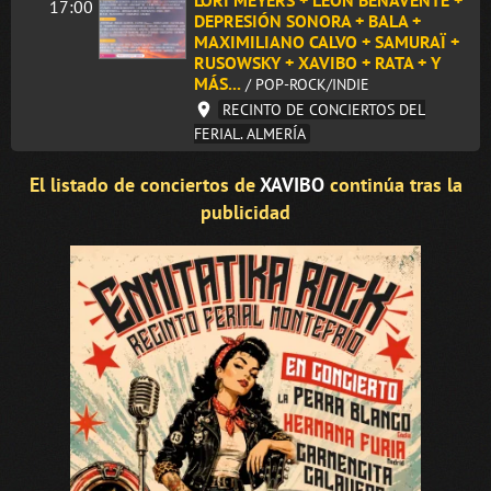
LORI MEYERS + LEÓN BENAVENTE +
17:00
DEPRESIÓN SONORA + BALA +
MAXIMILIANO CALVO + SAMURAÏ +
RUSOWSKY + XAVIBO + RATA + Y
MÁS...
/ POP-ROCK/INDIE
RECINTO DE CONCIERTOS DEL
FERIAL. ALMERÍA
El listado de conciertos de
XAVIBO
continúa tras la
publicidad