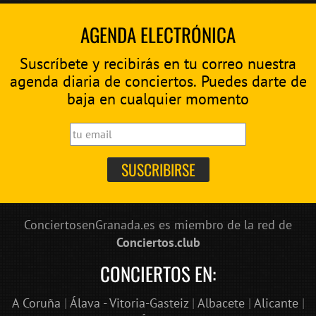
AGENDA ELECTRÓNICA
Suscríbete y recibirás en tu correo nuestra
agenda diaria de conciertos. Puedes darte de
baja en cualquier momento
ConciertosenGranada.es es miembro de la red de
Conciertos.club
CONCIERTOS EN:
A Coruña
|
Álava - Vitoria-Gasteiz
|
Albacete
|
Alicante
|