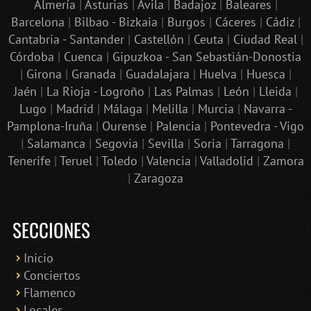
Almería
|
Asturias
|
Ávila
|
Badajoz
|
Baleares
|
Barcelona
|
Bilbao - Bizkaia
|
Burgos
|
Cáceres
|
Cádiz
|
Cantabria - Santander
|
Castellón
|
Ceuta
|
Ciudad Real
|
Córdoba
|
Cuenca
|
Gipuzkoa - San Sebastián-Donostia
|
Girona
|
Granada
|
Guadalajara
|
Huelva
|
Huesca
|
Jaén
|
La Rioja - Logroño
|
Las Palmas
|
León
|
Lleida
|
Lugo
|
Madrid
|
Málaga
|
Melilla
|
Murcia
|
Navarra -
Pamplona-Iruña
|
Ourense
|
Palencia
|
Pontevedra - Vigo
|
Salamanca
|
Segovia
|
Sevilla
|
Soria
|
Tarragona
|
Tenerife
|
Teruel
|
Toledo
|
Valencia
|
Valladolid
|
Zamora
|
Zaragoza
SECCIONES
Inicio
Conciertos
Bololoco · conciertosengranada.es
Flamenco
Online · Te ayudo a encontrar conciertos
Locales