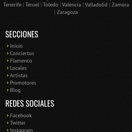
Tenerife
|
Teruel
|
Toledo
|
Valencia
|
Valladolid
|
Zamora
|
Zaragoza
SECCIONES
Inicio
Conciertos
Bololoco · conciertosengranada.es
Flamenco
Online · Te ayudo a encontrar conciertos
Locales
Artistas
Promotores
Blog
REDES SOCIALES
Facebook
Twitter
Instagram