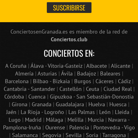
ConciertosenGranada.es es miembro de la red de
Conciertos.club
CONCIERTOS EN:
A Coruña
|
Álava - Vitoria-Gasteiz
|
Albacete
|
Alicante
|
Almería
|
Asturias
|
Ávila
|
Badajoz
|
Baleares
|
Barcelona
|
Bilbao - Bizkaia
|
Burgos
|
Cáceres
|
Cádiz
|
Cantabria - Santander
|
Castellón
|
Ceuta
|
Ciudad Real
|
Córdoba
|
Cuenca
|
Gipuzkoa - San Sebastián-Donostia
|
Girona
|
Granada
|
Guadalajara
|
Huelva
|
Huesca
|
Jaén
|
La Rioja - Logroño
|
Las Palmas
|
León
|
Lleida
|
Lugo
|
Madrid
|
Málaga
|
Melilla
|
Murcia
|
Navarra -
Pamplona-Iruña
|
Ourense
|
Palencia
|
Pontevedra - Vigo
|
Salamanca
|
Segovia
|
Sevilla
|
Soria
|
Tarragona
|