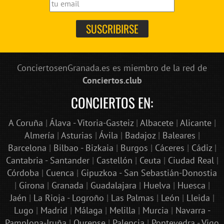
ConciertosenGranada.es es miembro de la red de
Conciertos.club
CONCIERTOS EN:
A Coruña
|
Álava - Vitoria-Gasteiz
|
Albacete
|
Alicante
|
Almería
|
Asturias
|
Ávila
|
Badajoz
|
Baleares
|
Barcelona
|
Bilbao - Bizkaia
|
Burgos
|
Cáceres
|
Cádiz
|
Cantabria - Santander
|
Castellón
|
Ceuta
|
Ciudad Real
|
Córdoba
|
Cuenca
|
Gipuzkoa - San Sebastián-Donostia
|
Girona
|
Granada
|
Guadalajara
|
Huelva
|
Huesca
|
Jaén
|
La Rioja - Logroño
|
Las Palmas
|
León
|
Lleida
|
Lugo
|
Madrid
|
Málaga
|
Melilla
|
Murcia
|
Navarra -
Pamplona-Iruña
|
Ourense
|
Palencia
|
Pontevedra - Vigo