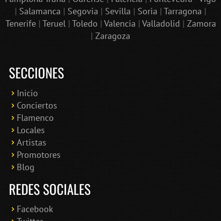
|
Salamanca
|
Segovia
|
Sevilla
|
Soria
|
Tarragona
|
Tenerife
|
Teruel
|
Toledo
|
Valencia
|
Valladolid
|
Zamora
|
Zaragoza
SECCIONES
Inicio
Conciertos
Bololoco · conciertosengranada.es
Flamenco
Online · Te ayudo a encontrar conciertos
Locales
Artistas
Promotores
Blog
REDES SOCIALES
Facebook