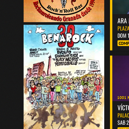
ARA 
PLAZA
DOM 
COMP
1001 
VÍC
PALAC
SAB 2