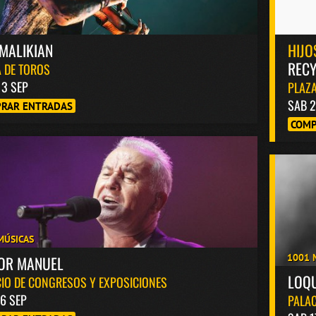
MALIKIAN
HIJO
RECY
 DE TOROS
13 SEP
PLAZA
SAB 2
RAR ENTRADAS
COMP
MÚSICAS
1001 
TOR MANUEL
LOQ
IO DE CONGRESOS Y EXPOSICIONES
6 SEP
PALAC