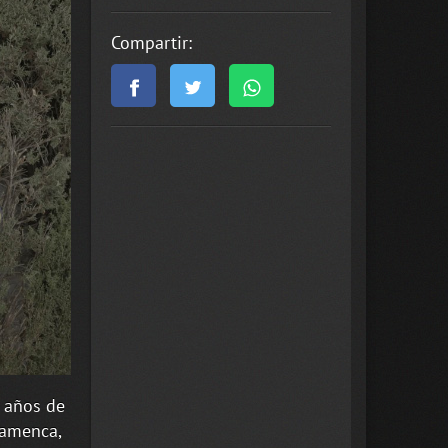
Compartir:
s años de
lamenca,