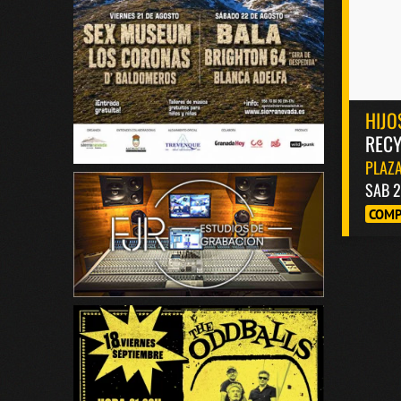
HIJO
RECY
PLAZA
SAB 2
COMP