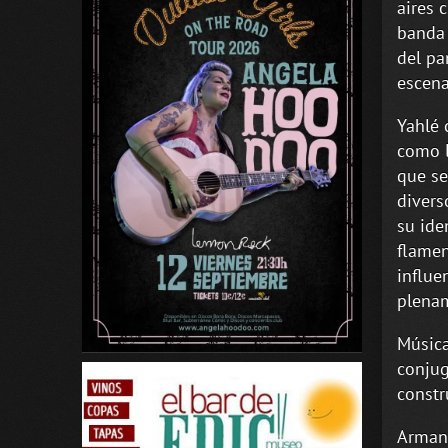
aires 
banda 
del pa
escena
Yahlé 
como l
que se
divers
su ide
flamen
influe
plenam
Música
conjug
constr
Armand