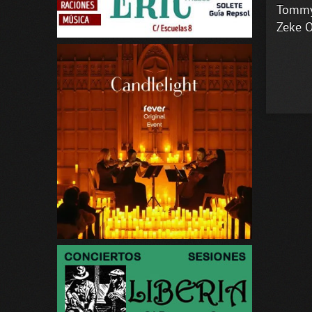
Tommy 
Zeke O