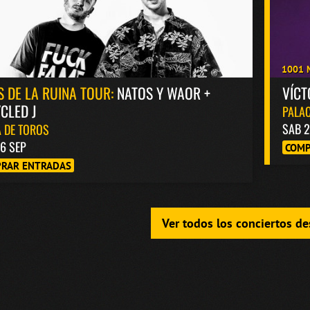
1001 
S DE LA RUINA TOUR:
NATOS Y WAOR +
VÍC
CLED J
PALAC
SAB 2
 DE TOROS
6 SEP
COMP
RAR ENTRADAS
Ver todos los conciertos d