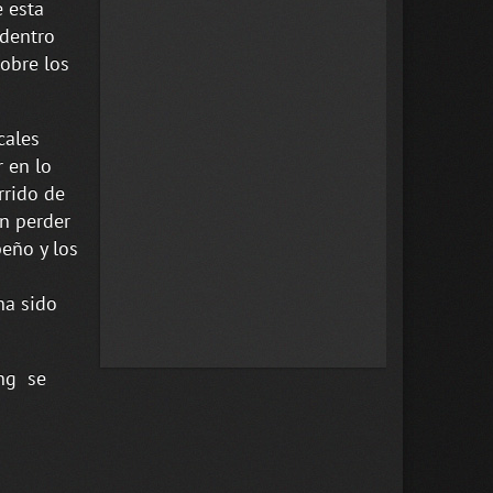
e esta
 dentro
obre los
cales
r en lo
rrido de
in perder
eño y los
ha sido
ing se