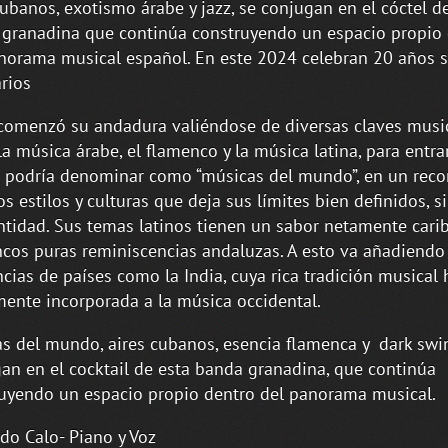
cubanos, exotismo árabe y jazz, se conjugan en el cóctel d
granadina que continúa construyendo un espacio propio
norama musical español. En este 2024 celebran 20 años s
rios
comenzó su andadura valiéndose de diversas claves musi
a música árabe, el flamenco y la música latina, para entra
 podría denominar como “músicas del mundo”, en un reco
os estilos y culturas que deja sus límites bien definidos, s
ntidad. Sus temas latinos tienen un sabor netamente carib
cos puras reminiscencias andaluzas. A esto va añadiendo
ncias de países como la India, cuya rica tradición musical 
ente incorporada a la música occidental.
s del mundo, aires cubanos, esencia flamenca y dark sw
an en el cocktail de esta banda granadina, que continúa
uyendo un espacio propio dentro del panorama musical.
o Calo- Piano y Voz