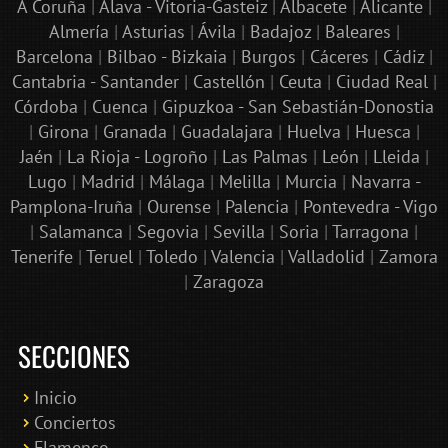
A Coruña
|
Álava - Vitoria-Gasteiz
|
Albacete
|
Alicante
|
Almería
|
Asturias
|
Ávila
|
Badajoz
|
Baleares
|
Barcelona
|
Bilbao - Bizkaia
|
Burgos
|
Cáceres
|
Cádiz
|
Cantabria - Santander
|
Castellón
|
Ceuta
|
Ciudad Real
|
Córdoba
|
Cuenca
|
Gipuzkoa - San Sebastián-Donostia
|
Girona
|
Granada
|
Guadalajara
|
Huelva
|
Huesca
|
Jaén
|
La Rioja - Logroño
|
Las Palmas
|
León
|
Lleida
|
Lugo
|
Madrid
|
Málaga
|
Melilla
|
Murcia
|
Navarra -
Pamplona-Iruña
|
Ourense
|
Palencia
|
Pontevedra - Vigo
|
Salamanca
|
Segovia
|
Sevilla
|
Soria
|
Tarragona
|
Tenerife
|
Teruel
|
Toledo
|
Valencia
|
Valladolid
|
Zamora
|
Zaragoza
SECCIONES
Inicio
Conciertos
Bololoco · conciertosengranada.es
Flamenco
Online · Te ayudo a encontrar conciertos