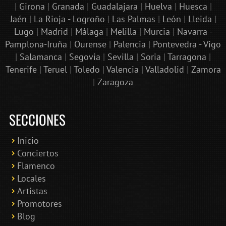
|
Girona
|
Granada
|
Guadalajara
|
Huelva
|
Huesca
|
Jaén
|
La Rioja - Logroño
|
Las Palmas
|
León
|
Lleida
|
Lugo
|
Madrid
|
Málaga
|
Melilla
|
Murcia
|
Navarra -
Pamplona-Iruña
|
Ourense
|
Palencia
|
Pontevedra - Vigo
|
Salamanca
|
Segovia
|
Sevilla
|
Soria
|
Tarragona
|
Tenerife
|
Teruel
|
Toledo
|
Valencia
|
Valladolid
|
Zamora
|
Zaragoza
SECCIONES
Inicio
Conciertos
Bololoco · conciertosengranada.es
Flamenco
Online · Te ayudo a encontrar conciertos
Locales
Artistas
Promotores
Blog