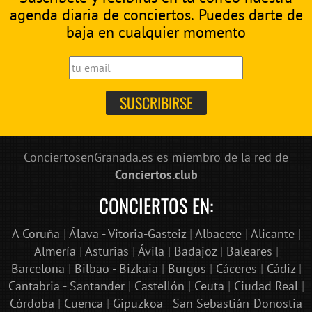
agenda diaria de conciertos. Puedes darte de
baja en cualquier momento
ConciertosenGranada.es es miembro de la red de
Conciertos.club
CONCIERTOS EN:
A Coruña
|
Álava - Vitoria-Gasteiz
|
Albacete
|
Alicante
|
Almería
|
Asturias
|
Ávila
|
Badajoz
|
Baleares
|
Barcelona
|
Bilbao - Bizkaia
|
Burgos
|
Cáceres
|
Cádiz
|
Cantabria - Santander
|
Castellón
|
Ceuta
|
Ciudad Real
|
Córdoba
|
Cuenca
|
Gipuzkoa - San Sebastián-Donostia