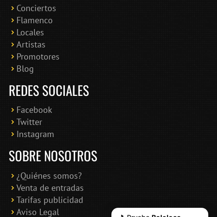
Conciertos
Bololoco · conciertosengranada.es
Flamenco
Online · Te ayudo a encontrar conciertos
Locales
Artistas
Promotores
Blog
REDES SOCIALES
Facebook
Twitter
Instagram
SOBRE NOSOTROS
¿Quiénes somos?
Venta de entradas
Tarifas publicidad
Aviso Legal