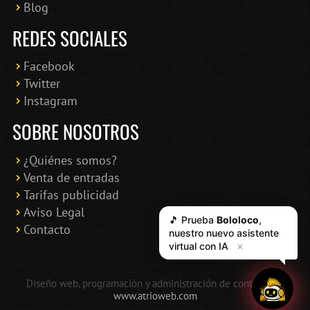
Blog
REDES SOCIALES
Facebook
Twitter
Instagram
SOBRE NOSOTROS
¿Quiénes somos?
Venta de entradas
Tarifas publicidad
Aviso Legal
🎵 Prueba
Bololoco
,
Contacto
nuestro nuevo asistente
virtual con IA
✕
Diseño web, programación y administración de contenidos:
www.atrioweb.com