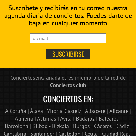
Suscríbete y recibirás en tu correo nuestra
agenda diaria de conciertos. Puedes darte de
baja en cualquier momento
ConciertosenGranada.es es miembro de la red de
Conciertos.club
CONCIERTOS EN:
A Coruña
|
Álava - Vitoria-Gasteiz
|
Albacete
|
Alicante
|
Almería
|
Asturias
|
Ávila
|
Badajoz
|
Baleares
|
Barcelona
|
Bilbao - Bizkaia
|
Burgos
|
Cáceres
|
Cádiz
|
Cantabria - Santander
|
Castellón
|
Ceuta
|
Ciudad Real
|