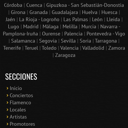
Córdoba
|
Cuenca
|
Gipuzkoa - San Sebastián-Donostia
|
Girona
|
Granada
|
Guadalajara
|
Huelva
|
Huesca
|
Jaén
|
La Rioja - Logroño
|
Las Palmas
|
León
|
Lleida
|
Lugo
|
Madrid
|
Málaga
|
Melilla
|
Murcia
|
Navarra -
Pamplona-Iruña
|
Ourense
|
Palencia
|
Pontevedra - Vigo
|
Salamanca
|
Segovia
|
Sevilla
|
Soria
|
Tarragona
|
Tenerife
|
Teruel
|
Toledo
|
Valencia
|
Valladolid
|
Zamora
|
Zaragoza
SECCIONES
Inicio
Conciertos
Bololoco · conciertosengranada.es
Flamenco
Online · Te ayudo a encontrar conciertos
Locales
Artistas
Promotores