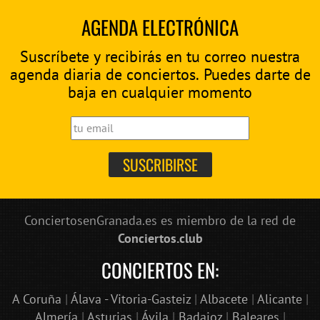
AGENDA ELECTRÓNICA
Suscríbete y recibirás en tu correo nuestra
agenda diaria de conciertos. Puedes darte de
baja en cualquier momento
ConciertosenGranada.es es miembro de la red de
Conciertos.club
CONCIERTOS EN:
A Coruña
|
Álava - Vitoria-Gasteiz
|
Albacete
|
Alicante
|
Almería
|
Asturias
|
Ávila
|
Badajoz
|
Baleares
|