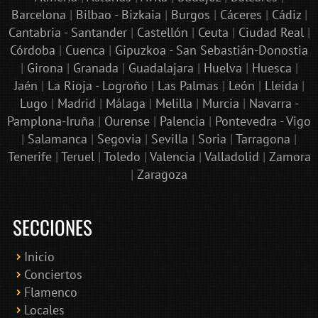
Barcelona
|
Bilbao - Bizkaia
|
Burgos
|
Cáceres
|
Cádiz
|
Cantabria - Santander
|
Castellón
|
Ceuta
|
Ciudad Real
|
Córdoba
|
Cuenca
|
Gipuzkoa - San Sebastián-Donostia
|
Girona
|
Granada
|
Guadalajara
|
Huelva
|
Huesca
|
Jaén
|
La Rioja - Logroño
|
Las Palmas
|
León
|
Lleida
|
Lugo
|
Madrid
|
Málaga
|
Melilla
|
Murcia
|
Navarra -
Pamplona-Iruña
|
Ourense
|
Palencia
|
Pontevedra - Vigo
|
Salamanca
|
Segovia
|
Sevilla
|
Soria
|
Tarragona
|
Tenerife
|
Teruel
|
Toledo
|
Valencia
|
Valladolid
|
Zamora
|
Zaragoza
SECCIONES
Inicio
Conciertos
Bololoco · conciertosengranada.es
Flamenco
Online · Te ayudo a encontrar conciertos
Locales