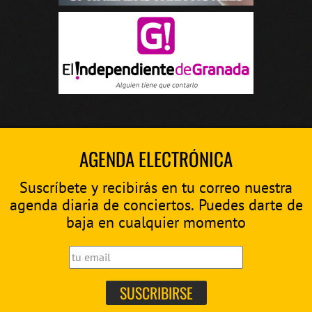
AGENDA ELECTRÓNICA
Suscríbete y recibirás en tu correo nuestra
agenda diaria de conciertos. Puedes darte de
baja en cualquier momento