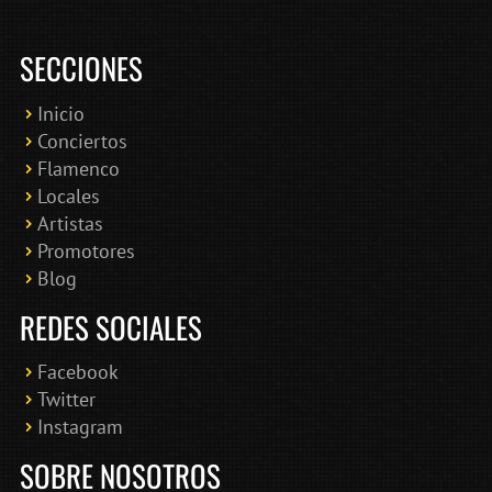
SECCIONES
Inicio
Conciertos
Bololoco · conciertosengranada.es
Flamenco
Online · Te ayudo a encontrar conciertos
Locales
Artistas
Promotores
Blog
REDES SOCIALES
Facebook
Twitter
Instagram
SOBRE NOSOTROS