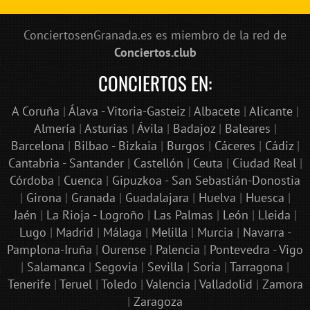
ConciertosenGranada.es es miembro de la red de
Conciertos.club
CONCIERTOS EN:
A Coruña
|
Álava - Vitoria-Gasteiz
|
Albacete
|
Alicante
|
Almería
|
Asturias
|
Ávila
|
Badajoz
|
Baleares
|
Barcelona
|
Bilbao - Bizkaia
|
Burgos
|
Cáceres
|
Cádiz
|
Cantabria - Santander
|
Castellón
|
Ceuta
|
Ciudad Real
|
Córdoba
|
Cuenca
|
Gipuzkoa - San Sebastián-Donostia
|
Girona
|
Granada
|
Guadalajara
|
Huelva
|
Huesca
|
Jaén
|
La Rioja - Logroño
|
Las Palmas
|
León
|
Lleida
|
Lugo
|
Madrid
|
Málaga
|
Melilla
|
Murcia
|
Navarra -
Pamplona-Iruña
|
Ourense
|
Palencia
|
Pontevedra - Vigo
|
Salamanca
|
Segovia
|
Sevilla
|
Soria
|
Tarragona
|
Tenerife
|
Teruel
|
Toledo
|
Valencia
|
Valladolid
|
Zamora
|
Zaragoza