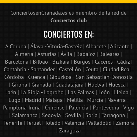
ConciertosenGranada.es es miembro de la red de
Conciertos.club
CONCIERTOS EN:
A Coruña
|
Álava - Vitoria-Gasteiz
|
Albacete
|
Alicante
|
Almería
|
Asturias
|
Ávila
|
Badajoz
|
Baleares
|
Barcelona
|
Bilbao - Bizkaia
|
Burgos
|
Cáceres
|
Cádiz
|
Cantabria - Santander
|
Castellón
|
Ceuta
|
Ciudad Real
|
Córdoba
|
Cuenca
|
Gipuzkoa - San Sebastián-Donostia
|
Girona
|
Granada
|
Guadalajara
|
Huelva
|
Huesca
|
Jaén
|
La Rioja - Logroño
|
Las Palmas
|
León
|
Lleida
|
Lugo
|
Madrid
|
Málaga
|
Melilla
|
Murcia
|
Navarra -
Pamplona-Iruña
|
Ourense
|
Palencia
|
Pontevedra - Vigo
|
Salamanca
|
Segovia
|
Sevilla
|
Soria
|
Tarragona
|
Tenerife
|
Teruel
|
Toledo
|
Valencia
|
Valladolid
|
Zamora
|
Zaragoza