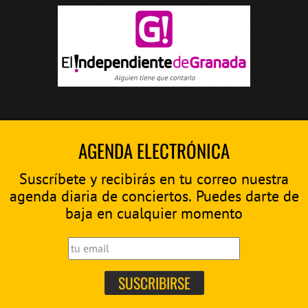
AGENDA ELECTRÓNICA
Suscríbete y recibirás en tu correo nuestra
agenda diaria de conciertos. Puedes darte de
baja en cualquier momento