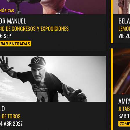
MÚSICAS
TOR MANUEL
BEL
IO DE CONGRESOS Y EXPOSICIONES
LEMO
6 SEP
VIE 2
RAR ENTRADAS
AMP
.O
JJ TA
SAB 1
 DE TOROS
4 ABR 2027
COMP