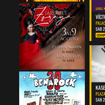
1001 
VÍC
PALAC
SAB 2
COMP
KASE
PLAZA
SAB 2