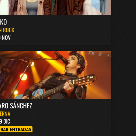
AKO
N ROCK
0 NOV
ARO SÁNCHEZ
BERNA
9 DIC
RAR ENTRADAS