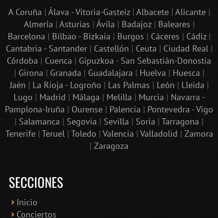
A Coruña
|
Álava - Vitoria-Gasteiz
|
Albacete
|
Alicante
|
Almería
|
Asturias
|
Ávila
|
Badajoz
|
Baleares
|
Barcelona
|
Bilbao - Bizkaia
|
Burgos
|
Cáceres
|
Cádiz
|
Cantabria - Santander
|
Castellón
|
Ceuta
|
Ciudad Real
|
Córdoba
|
Cuenca
|
Gipuzkoa - San Sebastián-Donostia
|
Girona
|
Granada
|
Guadalajara
|
Huelva
|
Huesca
|
Jaén
|
La Rioja - Logroño
|
Las Palmas
|
León
|
Lleida
|
Lugo
|
Madrid
|
Málaga
|
Melilla
|
Murcia
|
Navarra -
Pamplona-Iruña
|
Ourense
|
Palencia
|
Pontevedra - Vigo
|
Salamanca
|
Segovia
|
Sevilla
|
Soria
|
Tarragona
|
Tenerife
|
Teruel
|
Toledo
|
Valencia
|
Valladolid
|
Zamora
|
Zaragoza
SECCIONES
Inicio
Conciertos
Bololoco · conciertosengranada.es