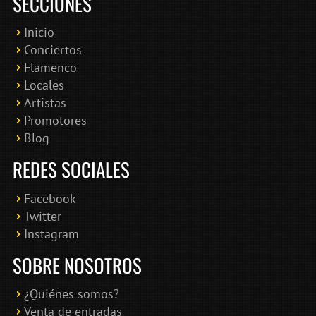
SECCIONES
Inicio
Conciertos
Bololoco · conciertosengranada.es
Flamenco
Online · Te ayudo a encontrar conciertos
Locales
Artistas
Promotores
Blog
REDES SOCIALES
Facebook
Twitter
Instagram
SOBRE NOSOTROS
¿Quiénes somos?
Venta de entradas