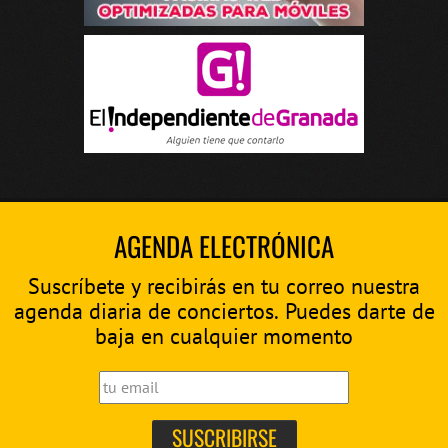
AGENDA ELECTRÓNICA
Suscríbete y recibirás en tu correo nuestra
agenda diaria de conciertos. Puedes darte de
baja en cualquier momento