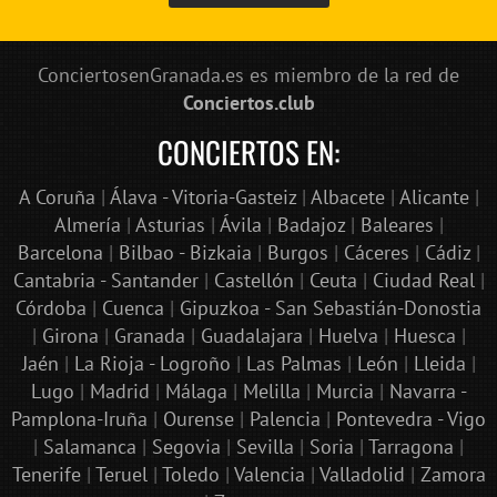
ConciertosenGranada.es es miembro de la red de
Conciertos.club
CONCIERTOS EN:
A Coruña
|
Álava - Vitoria-Gasteiz
|
Albacete
|
Alicante
|
Almería
|
Asturias
|
Ávila
|
Badajoz
|
Baleares
|
Barcelona
|
Bilbao - Bizkaia
|
Burgos
|
Cáceres
|
Cádiz
|
Cantabria - Santander
|
Castellón
|
Ceuta
|
Ciudad Real
|
Córdoba
|
Cuenca
|
Gipuzkoa - San Sebastián-Donostia
|
Girona
|
Granada
|
Guadalajara
|
Huelva
|
Huesca
|
Jaén
|
La Rioja - Logroño
|
Las Palmas
|
León
|
Lleida
|
Lugo
|
Madrid
|
Málaga
|
Melilla
|
Murcia
|
Navarra -
Pamplona-Iruña
|
Ourense
|
Palencia
|
Pontevedra - Vigo
|
Salamanca
|
Segovia
|
Sevilla
|
Soria
|
Tarragona
|
Tenerife
|
Teruel
|
Toledo
|
Valencia
|
Valladolid
|
Zamora