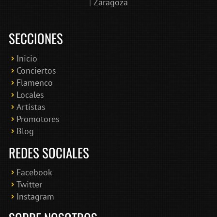
|
Zaragoza
SECCIONES
Inicio
Conciertos
Bololoco · conciertosengranada.es
Flamenco
Online · Te ayudo a encontrar conciertos
Locales
Artistas
Promotores
Blog
REDES SOCIALES
Facebook
Twitter
Instagram