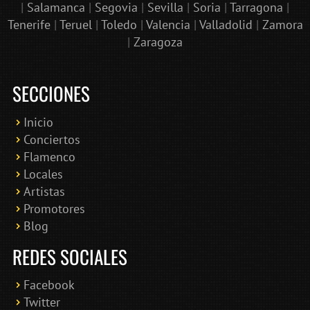
|
Salamanca
|
Segovia
|
Sevilla
|
Soria
|
Tarragona
|
Tenerife
|
Teruel
|
Toledo
|
Valencia
|
Valladolid
|
Zamora
|
Zaragoza
SECCIONES
Inicio
Conciertos
Bololoco · conciertosengranada.es
Flamenco
Online · Te ayudo a encontrar conciertos
Locales
Artistas
Promotores
Blog
REDES SOCIALES
Facebook
Twitter