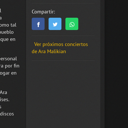
l
Compartir:
a
como tal
 pueblo
, que en
Ver próximos conciertos
de Ara Malikian
personal
a por fin
hogar en
 Ara
ses.
s
discos