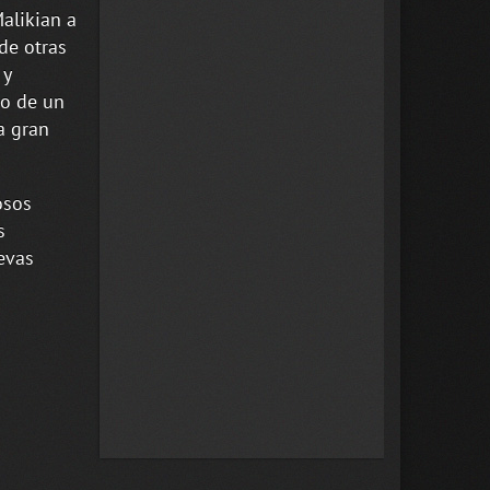
alikian a
de otras
 y
ro de un
a gran
osos
s
evas