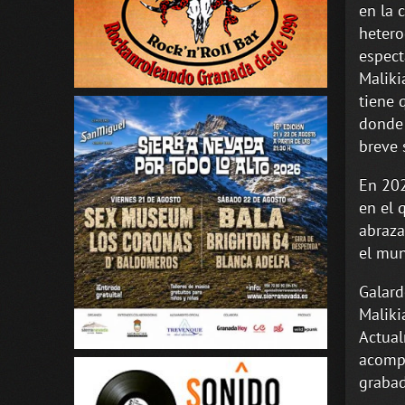
en la 
hetero
espect
Maliki
tiene 
donde 
breve 
En 202
en el 
abraza
el mun
Galard
Maliki
Actual
acomp
grabad