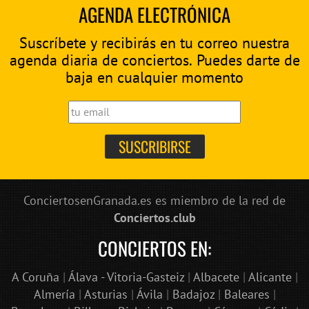
AGENDA ELECTRÓNICA
Suscríbete y recibirás en tu correo nuestra
agenda diaria de conciertos. Puedes darte de
baja en cualquier momento
ConciertosenGranada.es es miembro de la red de
Conciertos.club
CONCIERTOS EN:
A Coruña
|
Álava - Vitoria-Gasteiz
|
Albacete
|
Alicante
|
Almería
|
Asturias
|
Ávila
|
Badajoz
|
Baleares
|