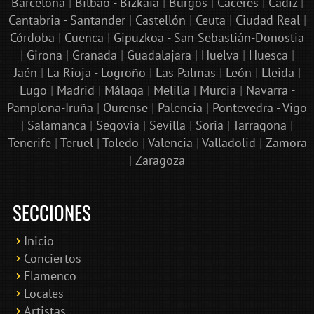
Barcelona
|
Bilbao - Bizkaia
|
Burgos
|
Cáceres
|
Cádiz
|
Cantabria - Santander
|
Castellón
|
Ceuta
|
Ciudad Real
|
Córdoba
|
Cuenca
|
Gipuzkoa - San Sebastián-Donostia
|
Girona
|
Granada
|
Guadalajara
|
Huelva
|
Huesca
|
Jaén
|
La Rioja - Logroño
|
Las Palmas
|
León
|
Lleida
|
Lugo
|
Madrid
|
Málaga
|
Melilla
|
Murcia
|
Navarra -
Pamplona-Iruña
|
Ourense
|
Palencia
|
Pontevedra - Vigo
|
Salamanca
|
Segovia
|
Sevilla
|
Soria
|
Tarragona
|
Tenerife
|
Teruel
|
Toledo
|
Valencia
|
Valladolid
|
Zamora
|
Zaragoza
SECCIONES
Inicio
Conciertos
Bololoco · conciertosengranada.es
Flamenco
Online · Te ayudo a encontrar conciertos
Locales
Artistas