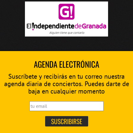
AGENDA ELECTRÓNICA
Suscríbete y recibirás en tu correo nuestra
agenda diaria de conciertos. Puedes darte de
baja en cualquier momento