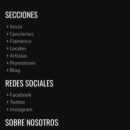
SECCIONES
Inicio
Conciertos
Bololoco · conciertosengranada.es
Flamenco
Online · Te ayudo a encontrar conciertos
Locales
Artistas
Promotores
Blog
REDES SOCIALES
Facebook
Twitter
Instagram
SOBRE NOSOTROS