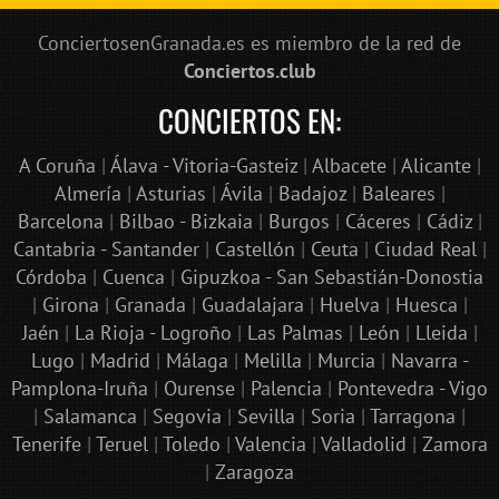
ConciertosenGranada.es es miembro de la red de
Conciertos.club
CONCIERTOS EN:
A Coruña
|
Álava - Vitoria-Gasteiz
|
Albacete
|
Alicante
|
Almería
|
Asturias
|
Ávila
|
Badajoz
|
Baleares
|
Barcelona
|
Bilbao - Bizkaia
|
Burgos
|
Cáceres
|
Cádiz
|
Cantabria - Santander
|
Castellón
|
Ceuta
|
Ciudad Real
|
Córdoba
|
Cuenca
|
Gipuzkoa - San Sebastián-Donostia
|
Girona
|
Granada
|
Guadalajara
|
Huelva
|
Huesca
|
Jaén
|
La Rioja - Logroño
|
Las Palmas
|
León
|
Lleida
|
Lugo
|
Madrid
|
Málaga
|
Melilla
|
Murcia
|
Navarra -
Pamplona-Iruña
|
Ourense
|
Palencia
|
Pontevedra - Vigo
|
Salamanca
|
Segovia
|
Sevilla
|
Soria
|
Tarragona
|
Tenerife
|
Teruel
|
Toledo
|
Valencia
|
Valladolid
|
Zamora
|
Zaragoza