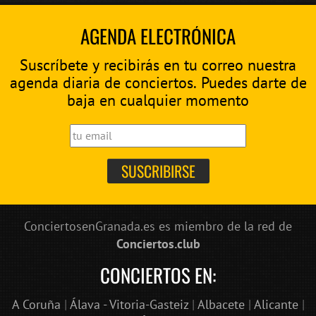
AGENDA ELECTRÓNICA
Suscríbete y recibirás en tu correo nuestra
agenda diaria de conciertos. Puedes darte de
baja en cualquier momento
ConciertosenGranada.es es miembro de la red de
Conciertos.club
CONCIERTOS EN:
A Coruña
|
Álava - Vitoria-Gasteiz
|
Albacete
|
Alicante
|