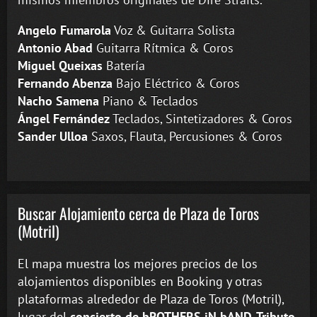
Angelo Fumarola
Voz & Guitarra Solista
Antonio Abad
Guitarra Rítmica & Coros
Miguel Queixas
Batería
Fernando Abenza
Bajo Eléctrico & Coros
Nacho Samena
Piano & Teclados
Ángel Fernández
Teclados, Sintetizadores & Coros
Sander Ulloa
Saxos, Flauta, Percusiones & Coros
Buscar Alojamiento cerca de Plaza de Toros
(Motril)
El mapa muestra los mejores precios de los
alojamientos disponibles en Booking y otras
plataformas alrededor de Plaza de Toros (Motril),
lugar del
concierto de bROTHERS iN bAND. Tributo