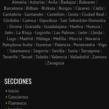
Almería
|
Asturias
|
Ávila
|
Badajoz
|
Baleares
|
Barcelona
|
Bilbao - Bizkaia
|
Burgos
|
Cáceres
|
Cádiz
|
Cantabria - Santander
|
Castellón
|
Ceuta
|
Ciudad Real
|
Córdoba
|
Cuenca
|
Gipuzkoa - San Sebastián-Donostia
|
Girona
|
Granada
|
Guadalajara
|
Huelva
|
Huesca
|
Jaén
|
La Rioja - Logroño
|
Las Palmas
|
León
|
Lleida
|
Lugo
|
Madrid
|
Málaga
|
Melilla
|
Murcia
|
Navarra -
Pamplona-Iruña
|
Ourense
|
Palencia
|
Pontevedra - Vigo
|
Salamanca
|
Segovia
|
Sevilla
|
Soria
|
Tarragona
|
Tenerife
|
Teruel
|
Toledo
|
Valencia
|
Valladolid
|
Zamora
|
Zaragoza
SECCIONES
Inicio
Conciertos
Bololoco · conciertosengranada.es
Flamenco
Online · Te ayudo a encontrar conciertos