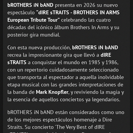
bROTHERS iN bAND
presenta en 2026 su nuevo
espectáculo
“dIRE sTRAITS - BROTHERS IN ARMS
European Tribute Tour”
celebrando las cuatro
décadas del icónico álbum Brothers In Arms y su
posterior gira mundial.
Con esta nueva producción,
bROTHERS iN bAND
recrea la impresionante gira que llevó a
dIRE
sTRAITS
a conquistar el mundo en 1985 y 1986,
con un repertorio cuidadosamente seleccionado
que transporta al espectador a aquella inolvidable
etapa musical con las grandes interpretaciones de
la banda de
Mark Knopfler
, y reviviendo la magia y
la esencia de aquellos conciertos ya legendarios.
bROTHERS iN bAND están considerados como uno
de los mejores espectáculos homenaje a Dire
Straits. Su concierto 'The Very Best of dIRE