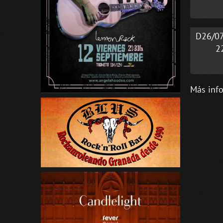
D26/0
2
Más inf