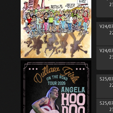
2
V24/0
2
V24/0
2
S25/0
2
S25/0
2