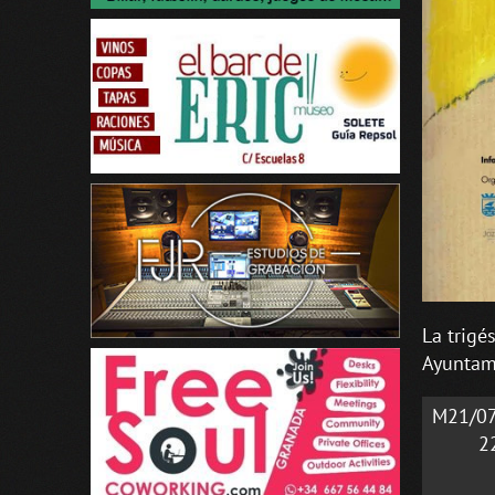
La trigé
Ayuntami
M21/0
2