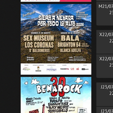
M21/0
2
X22/0
2
X22/0
2
J23/0
2
J23/0