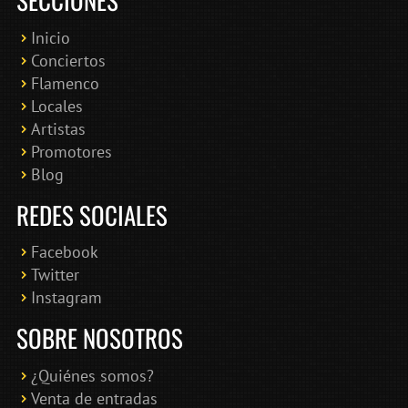
SECCIONES
Inicio
Conciertos
Bololoco · conciertosengranada.es
Flamenco
Online · Te ayudo a encontrar conciertos
Locales
Artistas
Promotores
Blog
REDES SOCIALES
Facebook
Twitter
Instagram
SOBRE NOSOTROS
¿Quiénes somos?
Venta de entradas